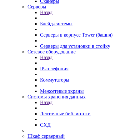
Сканеры
Серверы
Назад
Блейд-системы
Серверы в корпусе Tower (башня)
Серверы для установки в стойку
Сетевое оборудование
Назад
IP-телефония
Коммутаторы
Межсетевые экраны
Системы хранения данных
Назад
Ленточные библиотеки
СХД
Шкаф серверный